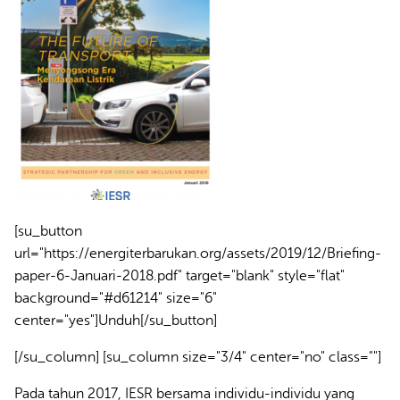
[su_button
url="https://energiterbarukan.org/assets/2019/12/Briefing-
paper-6-Januari-2018.pdf" target="blank" style="flat"
background="#d61214" size="6"
center="yes"]Unduh[/su_button]
[/su_column] [su_column size="3/4" center="no" class=""]
Pada tahun 2017, IESR bersama individu-individu yang