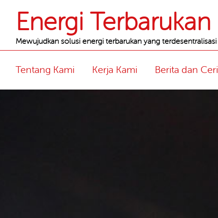
Header
Energi Terbarukan I
Mewujudkan solusi energi terbarukan yang terdesentralisasi
Navigation
Tentang Kami
Kerja Kami
Berita dan Ceri
Main
content