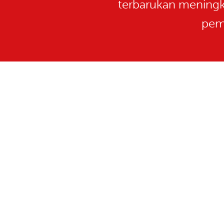
terbarukan meningk
pem