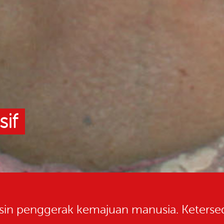
sif
sin penggerak kemajuan manusia. Ketersed