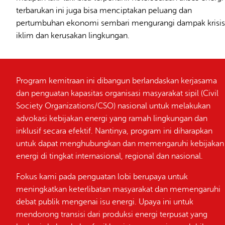
terbarukan ini juga bisa menciptakan peluang dan
pertumbuhan ekonomi sembari mengurangi dampak krisis
iklim dan kerusakan lingkungan.
Program kemitraan ini dibangun berlandaskan kerjasama
dan penguatan kapasitas organisasi masyarakat sipil (Civil
Society Organizations/CSO) nasional untuk melakukan
advokasi kebijakan energi yang ramah lingkungan dan
inklusif secara efektif. Nantinya, program ini diharapkan
untuk dapat menghubungkan dan memengaruhi kebijakan
energi di tingkat internasional, regional dan nasional.
Fokus kami pada penguatan lobi berupaya untuk
meningkatkan keterlibatan masyarakat dan memengaruhi
debat publik mengenai isu energi. Upaya ini untuk
mendorong transisi dari produksi energi terpusat yang