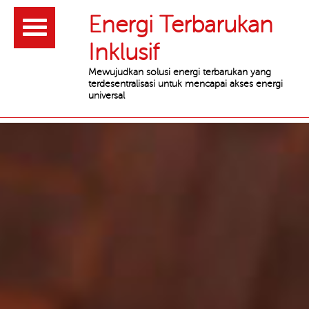
Header
Energi Terbarukan
Inklusif
Mewujudkan solusi energi terbarukan yang
terdesentralisasi untuk mencapai akses energi
universal
Main
content