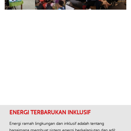
Footer
ENERGI TERBARUKAN INKLUSIF
Energi ramah lingkungan dan inklusif adalah tentang
bagaimana membuat sistem energi berkelanjutan dan adil: