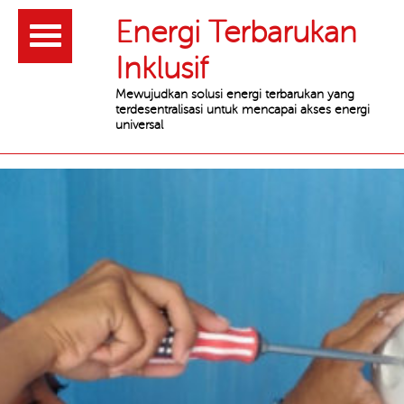
Header
Energi Terbarukan
Inklusif
Mewujudkan solusi energi terbarukan yang
terdesentralisasi untuk mencapai akses energi
universal
Main
content