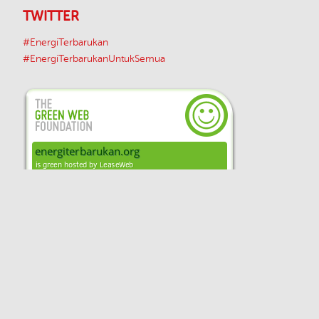
TWITTER
#EnergiTerbarukan
#EnergiTerbarukanUntukSemua
Unless otherwise indicated, the content on
this site is available under a
Creative Commons Attribution-ShareAlike 4.0
Unported License
Disclaimer