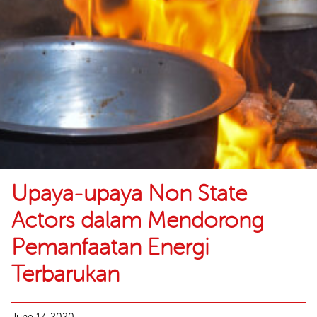
Upaya-upaya Non State
Actors dalam Mendorong
Pemanfaatan Energi
Terbarukan
June 17, 2020