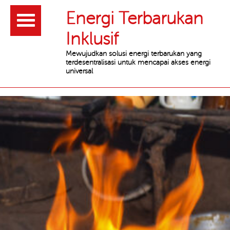
Header
Energi Terbarukan
Inklusif
Mewujudkan solusi energi terbarukan yang
terdesentralisasi untuk mencapai akses energi
universal
Main
content