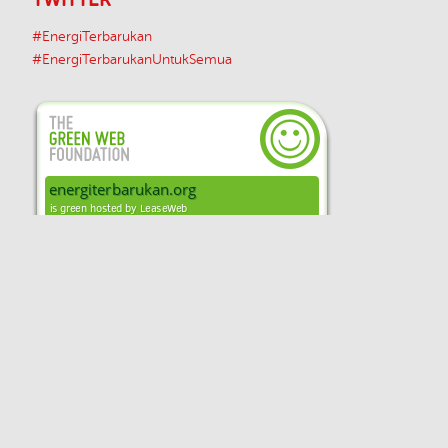
#EnergiTerbarukan
#EnergiTerbarukanUntukSemua
Unless otherwise indicated, the content on
this site is available under a
Creative Commons Attribution-ShareAlike 4.0
Unported License
Disclaimer