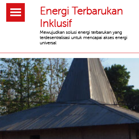
Header
Energi Terbarukan
Inklusif
Mewujudkan solusi energi terbarukan yang
terdesentralisasi untuk mencapai akses energi
universal
Main
content