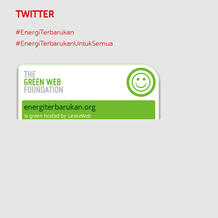
TWITTER
#EnergiTerbarukan
#EnergiTerbarukanUntukSemua
Unless otherwise indicated, the content on
this site is available under a
Creative Commons Attribution-ShareAlike 4.0
Unported License
Disclaimer