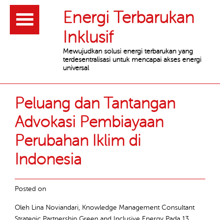
Header
Energi Terbarukan
Inklusif
Mewujudkan solusi energi terbarukan yang
terdesentralisasi untuk mencapai akses energi
universal
Main
Article
Peluang dan Tantangan
content
list
Advokasi Pembiayaan
Perubahan Iklim di
Indonesia
Posted on
Oleh Lina Noviandari, Knowledge Management Consultant
Strategic Partnership Green and Inclusive Energy Pada 13