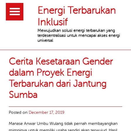
Header
Energi Terbarukan
Inklusif
Mewujudkan solusi energi terbarukan yang
terdesentralisasi untuk mencapai akses energi
universal
Main
Article
Cerita Kesetaraan Gender
content
list
dalam Proyek Energi
Terbarukan dari Jantung
Sumba
Posted on
December 17, 2019
Manase Anwar Umbu Wulang tidak pernah membayangkan
mimpinya untuk memiliki usaha sendiri akan terwujud. Hasil