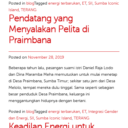
Posted in
blog
Tagged
energi terbarukan
,
ET
,
SII
,
Sumba Iconic
Island
,
TERANG
Pendatang yang
Menyalakan Pelita di
Praimbana
Posted on
November 28, 2019
Beberapa tahun lalu, pasangan suami istri Daniel Raja Lodo
dan Dina Maramba Meha memutuskan untuk mulai menetap
di Desa Praimbana, Sumba Timur; sekitar satu jam dari Desa
Melolo, tempat mereka dulu tinggal. Sama seperti sebagian
besar penduduk Desa Praimbana, keluarga ini
menggantungkan hidupnya dengan bertani.
Posted in
blog
Tagged
energi terbarukan
,
ET
,
Integrasi Gender
dan Energi
,
SII
,
Sumba Iconic Island
,
TERANG
Keadilan Energi untuk