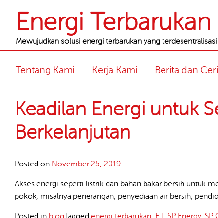
Header
Energi Terbarukan I
Mewujudkan solusi energi terbarukan yang terdesentralisasi
Navigation
Tentang Kami
Kerja Kami
Berita dan Ceri
Main
Article
Keadilan Energi untuk Se
content
list
Berkelanjutan
Posted on
November 25, 2019
Akses energi seperti listrik dan bahan bakar bersih untuk
pokok, misalnya penerangan, penyediaan air bersih, pendidi
Posted in
blog
Tagged
energi terbarukan
,
ET
,
SP Energy
,
SP 